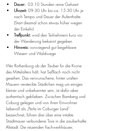
Dauer:
  03:10 Stunden reine Gehzeit
Uhrzeit: 
09:30 Uhr bis ca. 15:30 Uhr je 
nach Tempo und Dauer der Aufenthalte 
(Start diesmal schon etwas früher wegen 
der Einkehr)
Treffpunkt:
 wird den Teilnehmern kurz vor 
der Wanderung bekannt gegeben 
Hinweis: 
vorwiegend gut begehbare 
Wiesen- und Waldwege
Wer Rothenburg ob der Tauber für die Krone 
des Mittelalters hält, hat Seßlach noch nicht 
gesehen. Das verwunschene, hinter uralten 
Mauern versteckte Städtchen mag um einiges 
kleiner und unbekannter sein, ist dafür aber 
authentisch geblieben. Zwischen Bamberg und 
Coburg gelegen und von ihren Einwohner 
liebevoll als „Perle im Coburger Land“ 
bezeichnet, führen drei über eine intakte 
Stadtmauer verbundene Tore in die zauberhafte 
Altstadt. Die reizenden Fachwerkhäuser, 