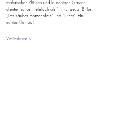
malerischen Plätzen und lauschigen Gassen 
dienten schon mehrfach als Filmkulisse, z. B. für 
„Der Räuber Hotzenplotz“ und "Luther". Ein 
echtes Kleinod!
Weiterlesen >
Diese Veranstaltung teilen
Abo-Formular