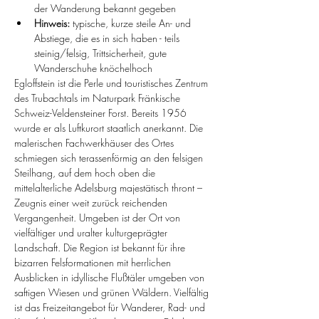
der Wanderung bekannt gegeben 
Hinweis: 
typische, kurze steile An- und 
Abstiege, die es in sich haben - teils 
steinig/felsig, Trittsicherheit, gute 
Wanderschuhe knöchelhoch
Egloffstein ist die Perle und touristisches Zentrum 
des Trubachtals im Naturpark Fränkische 
Schweiz-Veldensteiner Forst. Bereits 1956 
wurde er als Luftkurort staatlich anerkannt. Die 
malerischen Fachwerkhäuser des Ortes 
schmiegen sich terassenförmig an den felsigen 
Steilhang, auf dem hoch oben die 
mittelalterliche Adelsburg majestätisch thront – 
Zeugnis einer weit zurück reichenden 
Vergangenheit. Umgeben ist der Ort von 
vielfältiger und uralter kulturgeprägter 
Landschaft. Die Region ist bekannt für ihre 
bizarren Felsformationen mit herrlichen 
Ausblicken in idyllische Flußtäler umgeben von 
saftigen Wiesen und grünen Wäldern. Vielfältig 
ist das Freizeitangebot für Wanderer, Rad- und 