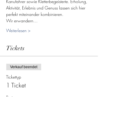
Kanufahrer sowie Kletterbegeisterte. Erholung, 
Aktivität, Erlebnis und Genuss lassen sich hier 
perfekt miteinander kombinieren.
Wir erwandern…
Weiterlesen >
Tickets
Verkauf beendet
Tickettyp
1 Ticket
Preis
15,00 €