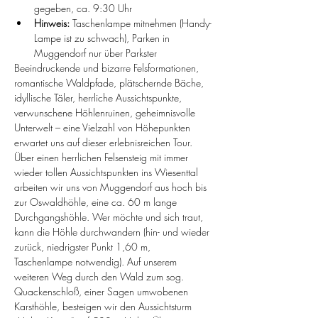
gegeben, ca. 9:30 Uhr
Hinweis:
 Taschenlampe mitnehmen (Handy-
Lampe ist zu schwach), Parken in 
Muggendorf nur über Parkster
Beeindruckende und bizarre Felsformationen, 
romantische Waldpfade, plätschernde Bäche, 
idyllische Täler, herrliche Aussichtspunkte, 
verwunschene Höhlenruinen, geheimnisvolle 
Unterwelt – eine Vielzahl von Höhepunkten 
erwartet uns auf dieser erlebnisreichen Tour.
Über einen herrlichen Felsensteig mit immer 
wieder tollen Aussichtspunkten ins Wiesenttal 
arbeiten wir uns von Muggendorf aus hoch bis 
zur Oswaldhöhle, eine ca. 60 m lange 
Durchgangshöhle. Wer möchte und sich traut, 
kann die Höhle durchwandern (hin- und wieder 
zurück, niedrigster Punkt 1,60 m, 
Taschenlampe notwendig). Auf unserem 
weiteren Weg durch den Wald zum sog. 
Quackenschloß, einer Sagen umwobenen 
Karsthöhle, besteigen wir den Aussichtsturm 