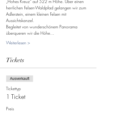
„Hohes Kreuz“ auf 522 m Höhe. Über einen 
herrlichen Felsen-Waldpfad gelangen wir zum 
Adlerstein, einem kleinen Felsen mit 
Aussichtskanzel. 
Begleitet von wunderschönem Panorama 
überqueren wir die Höhe…
Weiterlesen >
Tickets
Ausverkauft
Tickettyp
1 Ticket
Preis
15,00 €