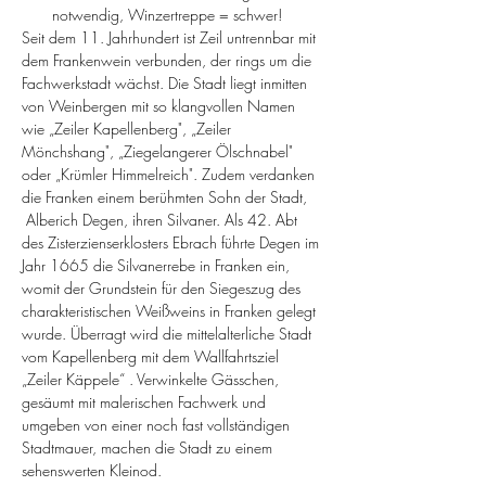
notwendig, Winzertreppe = schwer!
Seit dem 11. Jahrhundert ist Zeil untrennbar mit 
dem Frankenwein verbunden, der rings um die 
Fachwerkstadt wächst. Die Stadt liegt inmitten 
von Weinbergen mit so klangvollen Namen 
wie „Zeiler Kapellenberg", „Zeiler 
Mönchshang", „Ziegelangerer Ölschnabel" 
oder „Krümler Himmelreich". Zudem verdanken 
die Franken einem berühmten Sohn der Stadt, 
 Alberich Degen, ihren Silvaner. Als 42. Abt 
des Zisterzienserklosters Ebrach führte Degen im 
Jahr 1665 die Silvanerrebe in Franken ein, 
womit der Grundstein für den Siegeszug des 
charakteristischen Weißweins in Franken gelegt 
wurde. Überragt wird die mittelalterliche Stadt 
vom Kapellenberg mit dem Wallfahrtsziel 
„Zeiler Käppele“ . Verwinkelte Gässchen, 
gesäumt mit malerischen Fachwerk und 
umgeben von einer noch fast vollständigen 
Stadtmauer, machen die Stadt zu einem 
sehenswerten Kleinod.