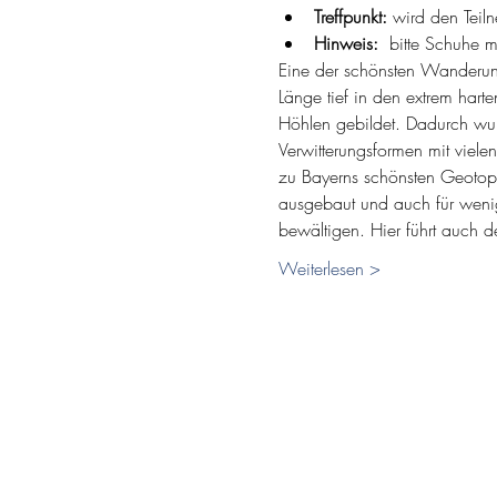
Treffpunkt:
 wird den Tei
Hinweis:  
bitte Schuhe mi
Eine der schönsten Wanderun
Länge tief in den extrem har
Höhlen gebildet. Dadurch wur
Verwitterungsformen mit viele
zu Bayerns schönsten Geotope
ausgebaut und auch für wenig
bewältigen. Hier führt auch
Weiterlesen >