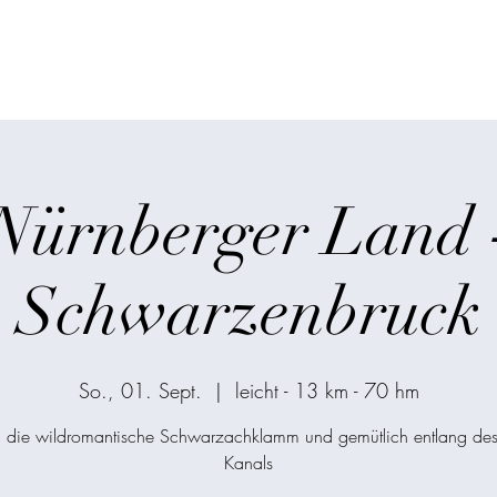
ken
Start
Über mic
Nürnberger Land 
Schwarzenbruck
So., 01. Sept.
  |  
leicht - 13 km - 70 hm
 die wildromantische Schwarzachklamm und gemütlich entlang des
Kanals