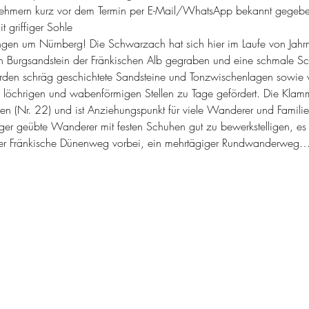
lnehmern kurz vor dem Termin per E-Mail/WhatsApp bekannt gegeb
t griffiger Sohle 
gen um Nürnberg! Die Schwarzach hat sich hier im Laufe von Jahrm
ten Burgsandstein der Fränkischen Alb gegraben und eine schmale Sc
den schräg geschichtete Sandsteine und Tonzwischenlagen sowie v
n löchrigen und wabenförmigen Stellen zu Tage gefördert. Die Klam
n (Nr. 22) und ist Anziehungspunkt für viele Wanderer und Famili
er geübte Wanderer mit festen Schuhen gut zu bewerkstelligen, e
 der Fränkische Dünenweg vorbei, ein mehrtägiger Rundwanderweg