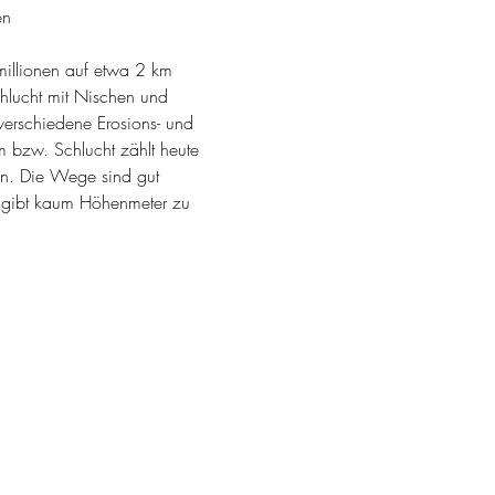
en
illionen auf etwa 2 km 
hlucht mit Nischen und 
erschiedene Erosions- und 
m bzw. Schlucht zählt heute 
en. Die Wege sind gut 
s gibt kaum Höhenmeter zu 
…