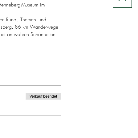
m Henneberg-Museum im 
nen Rund-, Themen- und 
elsberg. 86 km Wanderwege 
rbei an wahren Schönheiten 
Verkauf beendet