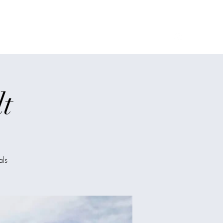
h
Infos
Termine
2026 Fotogalerie
Rechtliches
t
als