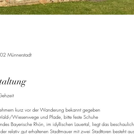
702 Münnerstadt
taltung
Gehzeit
lnehmern kurz vor der Wanderung bekannt gegeben
ald-/Wiesenwege und Pfade, bitte feste Schuhe
des Bayerische Rhön, im idyllischen Lauertal, liegt das beschaulic
b der relativ gut erhaltenen Stadtmauer mit zwei Stadttoren besteht 