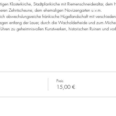
tigen Klosterkirche, Stadtpfarrkirche mit Riemenschneideraltar, de
üheren Zehntscheune, dem ehemaligen Novizengarten u.v.m. 
ch abwechslungsreiche fränkische Hügellandschaft mit verschiede
en entlang der Lauer, durch die Wacholderheide und zum Mich
ühren zu geheimnisvollen Kunstwerken, historischen Ruinen und vo
Preis
15,00 €