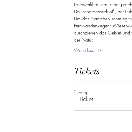
Fachwerkhäusern, einer präch
Deutschordensschloß, der fr
Um das Städtchen schmiegt si
Fernwanderwegen: Wiesenweg
durchziehen das Gebiet und f
der Natur.
Weiterlesen >
Tickets
Tickettyp
1 Ticket