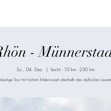
ken
Start
Über mic
Rhön - Münnerstad
So., 04. Dez.
  |  
leicht - 10 km - 230 hm
elseitige Tour mit hohem Erlebniswert oberhalb des idyllischen Lauert