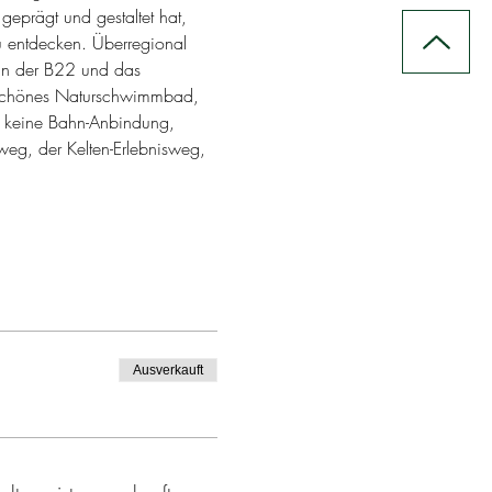
geprägt und gestaltet hat, 
zu entdecken. Überregional 
an der B22 und das 
rschönes Naturschwimmbad, 
r keine Bahn-Anbindung, 
eg, der Kelten-Erlebnisweg, 
Ausverkauft