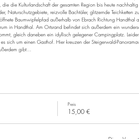
, die die Kulturlandschaft der gesamten Region bis heute nachhaltig 
r, Naturschutzgebiete, reizvolle Bachtäler, glitzernde Teichketten 
röffnete Baumwipfelpfad außerhalb von Ebrach Richtung Handthal 
trum in Handthal. Am Ortsrand befindet sich außerdem ein wunde
mmt, gleich daneben ein idyllisch gelegener Campingplatz. Leide
 es sich um einen Gasthof. Hier kreuzen der Steigerwald-Panoramaw
außerdem gibt…
Preis
15,00 €