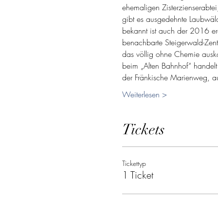
ehemaligen Zisterzienserabtei
gibt es ausgedehnte Laubwälde
bekannt ist auch der 2016 e
benachbarte Steigerwald-Zen
das völlig ohne Chemie ausko
beim „Alten Bahnhof“ handelt
der Fränkische Marienweg, 
Weiterlesen >
Tickets
Tickettyp
1 Ticket