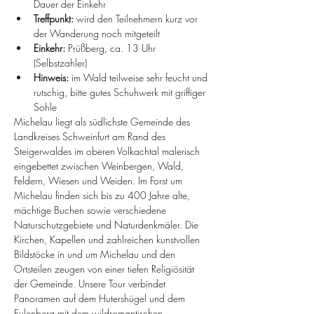
Dauer der Einkehr
Treffpunkt:
 wird den Teilnehmern kurz vor 
der Wanderung noch mitgeteilt
Einkehr: 
Prüßberg, ca. 13 Uhr 
(Selbstzahler)
Hinweis: 
im Wald teilweise sehr feucht und 
rutschig, bitte gutes Schuhwerk mit griffiger 
Sohle 
Michelau liegt als südlichste Gemeinde des 
Landkreises Schweinfurt am Rand des 
Steigerwaldes im oberen Volkachtal malerisch 
eingebettet zwischen Weinbergen, Wald, 
Feldern, Wiesen und Weiden. Im Forst um 
Michelau finden sich bis zu 400 Jahre alte, 
mächtige Buchen sowie verschiedene 
Naturschutzgebiete und Naturdenkmäler. Die 
Kirchen, Kapellen und zahlreichen kunstvollen 
Bildstöcke in und um Michelau und den 
Ortsteilen zeugen von einer tiefen Religiösität 
der Gemeinde. Unsere Tour verbindet 
Panoramen auf dem Hutershügel und dem 
Eulenberg mit dem wildromantischen 